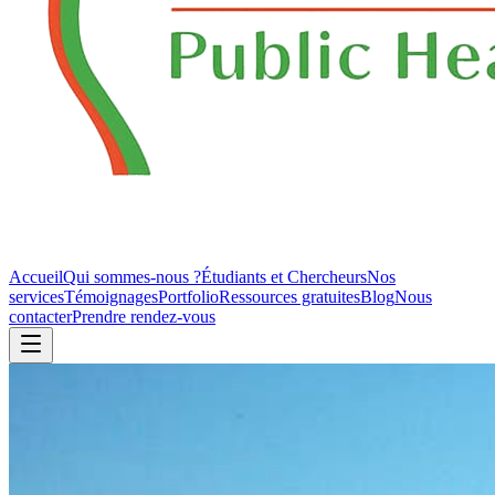
Accueil
Qui sommes-nous ?
Étudiants et Chercheurs
Nos
services
Témoignages
Portfolio
Ressources gratuites
Blog
Nous
contacter
Prendre rendez-vous