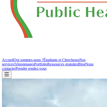
Accueil
Qui sommes-nous ?
Étudiants et Chercheurs
Nos
services
Témoignages
Portfolio
Ressources gratuites
Blog
Nous
contacter
Prendre rendez-vous